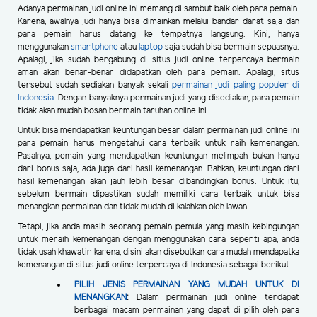
Adanya permainan judi online ini memang di sambut baik oleh para pemain.
Karena, awalnya judi hanya bisa dimainkan melalui bandar darat saja dan
para pemain harus datang ke tempatnya langsung. Kini, hanya
menggunakan
smartphone
atau
laptop
saja sudah bisa bermain sepuasnya.
Apalagi, jika sudah bergabung di situs judi online terpercaya bermain
aman akan benar-benar didapatkan oleh para pemain. Apalagi, situs
tersebut sudah sediakan banyak sekali
permainan judi paling populer di
Indonesia
. Dengan banyaknya permainan judi yang disediakan, para pemain
tidak akan mudah bosan bermain taruhan online ini.
Untuk bisa mendapatkan keuntungan besar dalam permainan judi online ini
para pemain harus mengetahui cara terbaik untuk raih kemenangan.
Pasalnya, pemain yang mendapatkan keuntungan melimpah bukan hanya
dari bonus saja, ada juga dari hasil kemenangan. Bahkan, keuntungan dari
hasil kemenangan akan jauh lebih besar dibandingkan bonus. Untuk itu,
sebelum bermain dipastikan sudah memiliki cara terbaik untuk bisa
menangkan permainan dan tidak mudah di kalahkan oleh lawan.
Tetapi, jika anda masih seorang pemain pemula yang masih kebingungan
untuk meraih kemenangan dengan menggunakan cara seperti apa, anda
tidak usah khawatir karena, disini akan disebutkan cara mudah mendapatka
kemenangan di situs judi online terpercaya di Indonesia sebagai berikut :
PILIH JENIS PERMAINAN YANG MUDAH UNTUK DI
MENANGKAN
:
Dalam permainan judi online terdapat
berbagai macam permainan yang dapat di pilih oleh para