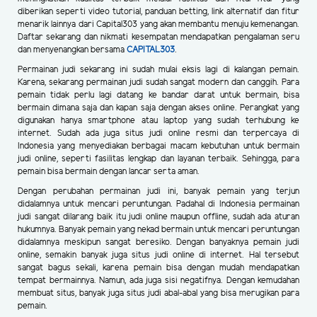
diberikan seperti video tutorial, panduan betting, link alternatif dan fitur
menarik lainnya dari Capital303 yang akan membantu menuju kemenangan.
Daftar sekarang dan nikmati kesempatan mendapatkan pengalaman seru
dan menyenangkan bersama
CAPITAL303
.
Permainan judi sekarang ini sudah mulai eksis lagi di kalangan pemain.
Karena, sekarang permainan judi sudah sangat modern dan canggih. Para
pemain tidak perlu lagi datang ke bandar darat untuk bermain, bisa
bermain dimana saja dan kapan saja dengan akses online. Perangkat yang
digunakan hanya smartphone atau laptop yang sudah terhubung ke
internet. Sudah ada juga situs judi online resmi dan terpercaya di
Indonesia yang menyediakan berbagai macam kebutuhan untuk bermain
judi online, seperti fasilitas lengkap dan layanan terbaik. Sehingga, para
pemain bisa bermain dengan lancar serta aman.
Dengan perubahan permainan judi ini, banyak pemain yang terjun
didalamnya untuk mencari peruntungan. Padahal di Indonesia permainan
judi sangat dilarang baik itu judi online maupun offline, sudah ada aturan
hukumnya. Banyak pemain yang nekad bermain untuk mencari peruntungan
didalamnya meskipun sangat beresiko. Dengan banyaknya pemain judi
online, semakin banyak juga situs judi online di internet. Hal tersebut
sangat bagus sekali, karena pemain bisa dengan mudah mendapatkan
tempat bermainnya. Namun, ada juga sisi negatifnya. Dengan kemudahan
membuat situs, banyak juga situs judi abal-abal yang bisa merugikan para
pemain.