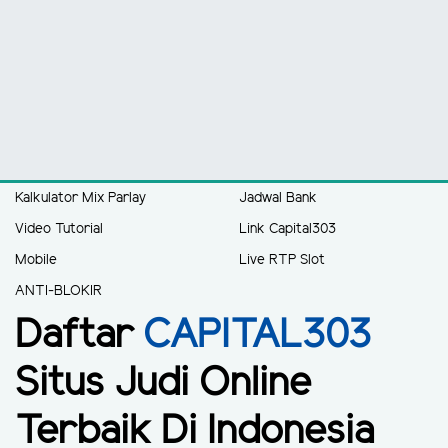
Kalkulator Mix Parlay
Jadwal Bank
Video Tutorial
Link Capital303
Mobile
Live RTP Slot
ANTI-BLOKIR
Daftar
CAPITAL303
Situs Judi Online
Terbaik Di Indonesia