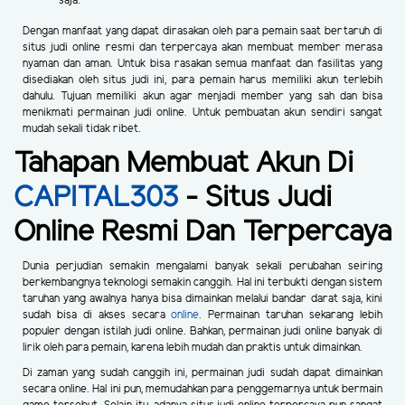
saja.
Dengan manfaat yang dapat dirasakan oleh para pemain saat bertaruh di
situs judi online resmi dan terpercaya akan membuat member merasa
nyaman dan aman. Untuk bisa rasakan semua manfaat dan fasilitas yang
disediakan oleh situs judi ini, para pemain harus memiliki akun terlebih
dahulu. Tujuan memiliki akun agar menjadi member yang sah dan bisa
menikmati permainan judi online. Untuk pembuatan akun sendiri sangat
mudah sekali tidak ribet.
Tahapan Membuat Akun Di
CAPITAL303
- Situs Judi
Online Resmi Dan Terpercaya
Dunia perjudian semakin mengalami banyak sekali perubahan seiring
berkembangnya teknologi semakin canggih. Hal ini terbukti dengan sistem
taruhan yang awalnya hanya bisa dimainkan melalui bandar darat saja, kini
sudah bisa di akses secara
online
. Permainan taruhan sekarang lebih
populer dengan istilah judi online. Bahkan, permainan judi online banyak di
lirik oleh para pemain, karena lebih mudah dan praktis untuk dimainkan.
Di zaman yang sudah canggih ini, permainan judi sudah dapat dimainkan
secara online. Hal ini pun, memudahkan para penggemarnya untuk bermain