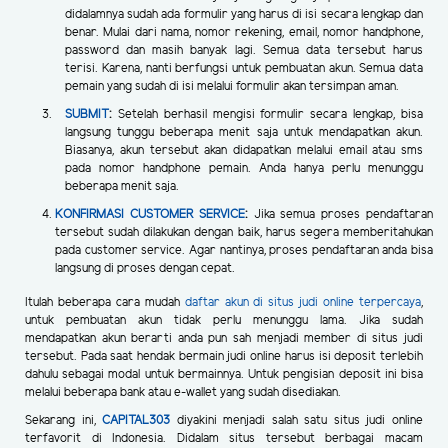
didalamnya sudah ada formulir yang harus di isi secara lengkap dan
benar. Mulai dari nama, nomor rekening, email, nomor handphone,
password dan masih banyak lagi. Semua data tersebut harus
terisi. Karena, nanti berfungsi untuk pembuatan akun. Semua data
pemain yang sudah di isi melalui formulir akan tersimpan aman.
SUBMIT
:
Setelah berhasil mengisi formulir secara lengkap, bisa
langsung tunggu beberapa menit saja untuk mendapatkan akun.
Biasanya, akun tersebut akan didapatkan melalui email atau sms
pada nomor handphone pemain. Anda hanya perlu menunggu
beberapa menit saja.
KONFIRMASI CUSTOMER SERVICE
:
Jika semua proses pendaftaran
tersebut sudah dilakukan dengan baik, harus segera memberitahukan
pada customer service. Agar nantinya, proses pendaftaran anda bisa
langsung di proses dengan cepat.
Itulah beberapa cara mudah
daftar akun di situs judi online terpercaya
,
untuk pembuatan akun tidak perlu menunggu lama. Jika sudah
mendapatkan akun berarti anda pun sah menjadi member di situs judi
tersebut. Pada saat hendak bermain judi online harus isi deposit terlebih
dahulu sebagai modal untuk bermainnya. Untuk pengisian deposit ini bisa
melalui beberapa bank atau e-wallet yang sudah disediakan.
Sekarang ini,
CAPITAL303
diyakini menjadi salah satu situs judi online
terfavorit di Indonesia. Didalam situs tersebut berbagai macam