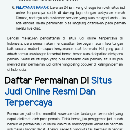
PELAYANAN RAMAH
:
Layanan 24 jam yang di suguhkan oleh situs judi
online terpercaya sudah di dukung juga dengan pelayanan ramah.
Dimana, nantinya ada customer service yang akan melayani anda. Jika
ada kendala dalam permainan bisa langsung ditanyakan pada pemain
melalui live chat.
Dengan melakukan pendaftaran di situs judi online terpercaya di
Indonesia, para pemain akan mendapatkan berbagai macam keuntungan
baik secara materi maupun kenyamanan saat bermain. Hal yang pasti
adalah semua keuntungan tersebut benar-benar akan didapatkan oleh para
pemain. Selain keuntungan yang bisa dirasakan oleh pemain, situs ini pun
menyediakan permainan judi online yang paling populer di kalangan pemain
di Indonesia.
Daftar Permainan Di
Situs
Judi Online Resmi Dan
Terpercaya
Permainan judi online memiliki keseruan dan tantangan tersendiri yang
dapat dinikmati oleh para pemain. Tidak heran, jika penggemar judi sudah
beralih ke permainan judi online dan mulai meninggalkan kebiasaan bermain
judi melalui bandar darat. Apalagi, seperti yang kita tau bermain di bandar