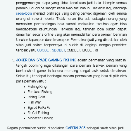
penggemarnya, siapa yang tidak kenal akan judi bola. Hampir semua
pemain judi online sangat kenal akan taruhan ini. Terlebih lagi, olahraga
sepakbola
menjadi olahraga yang paling banyak digemari oleh semua
orang di seluruh dunia. Tidak heran, jika ada sebagian orang yang
menonton pertandingan bola sambil melakukan taruhan agar bisa
mendapatkan keuntungan. Terlebih lagi, taruhan bola sudah dapat
dimainkan secara online yang akan memudahkan para pemain bermain
taruhan kapan pun dan dimana pun. Permainan judi yang disediakan oleh
situs judi online terpercaya ini sudah di lengkapi dengan provider
terbaik yaitu
UBOBET
,
SBOBET
, CMDBET, IBCBET, dll
JOKER DAN SPADE GAMING FISHING
adalah permainan yang saat ini
tengah booming juga dikalangan para pemain. Banyak pemain yang
bertaruh di game in karena memang sangat asik untuk dimainkan.
Selain itu, terdapat berbagai macam permainan yang bisa di pilih oleh
para pemain yaitu :
Fishing King
Fortune Fishing
ishing Gold
Fish War
Egypt Fa Fa Fa
Fa Cai Fishing
Monster Fishing
Ragam permainan sudah disediakan
CAPITAL303
sebagai salah situs judi