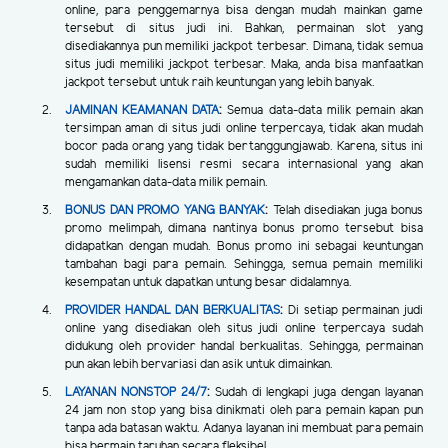
online, para penggemarnya bisa dengan mudah mainkan game
tersebut di situs judi ini. Bahkan, permainan slot yang
disediakannya pun memiliki jackpot terbesar. Dimana, tidak semua
situs judi memiliki jackpot terbesar. Maka, anda bisa manfaatkan
jackpot tersebut untuk raih keuntungan yang lebih banyak.
JAMINAN KEAMANAN DATA
:
Semua data-data milik pemain akan
tersimpan aman di situs judi online terpercaya, tidak akan mudah
bocor pada orang yang tidak bertanggungjawab. Karena, situs ini
sudah memiliki lisensi resmi secara internasional yang akan
mengamankan data-data milik pemain.
BONUS DAN PROMO YANG BANYAK
:
Telah disediakan juga bonus
promo melimpah, dimana nantinya bonus promo tersebut bisa
didapatkan dengan mudah. Bonus promo ini sebagai keuntungan
tambahan bagi para pemain. Sehingga, semua pemain memiliki
kesempatan untuk dapatkan untung besar didalamnya.
PROVIDER HANDAL DAN BERKUALITAS
:
Di setiap permainan judi
online yang disediakan oleh situs judi online terpercaya sudah
didukung oleh provider handal berkualitas. Sehingga, permainan
pun akan lebih bervariasi dan asik untuk dimainkan.
LAYANAN NONSTOP 24/7
:
Sudah di lengkapi juga dengan layanan
24 jam non stop yang bisa dinikmati oleh para pemain kapan pun
tanpa ada batasan waktu. Adanya layanan ini membuat para pemain
bisa bermain taruhan secara fleksibel.