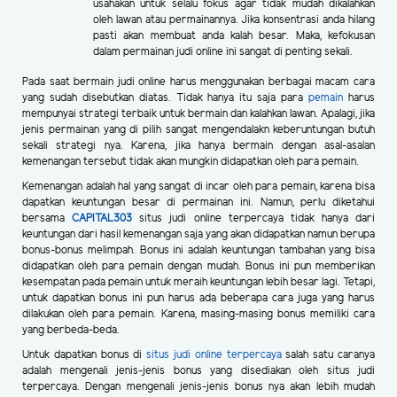
usahakan untuk selalu fokus agar tidak mudah dikalahkan
oleh lawan atau permainannya. Jika konsentrasi anda hilang
pasti akan membuat anda kalah besar. Maka, kefokusan
dalam permainan judi online ini sangat di penting sekali.
Pada saat bermain judi online harus menggunakan berbagai macam cara
yang sudah disebutkan diatas. Tidak hanya itu saja para
pemain
harus
mempunyai strategi terbaik untuk bermain dan kalahkan lawan. Apalagi, jika
jenis permainan yang di pilih sangat mengendalakn keberuntungan butuh
sekali strategi nya. Karena, jika hanya bermain dengan asal-asalan
kemenangan tersebut tidak akan mungkin didapatkan oleh para pemain.
Kemenangan adalah hal yang sangat di incar oleh para pemain, karena bisa
dapatkan keuntungan besar di permainan ini. Namun, perlu diketahui
bersama
CAPITAL303
situs judi online terpercaya tidak hanya dari
keuntungan dari hasil kemenangan saja yang akan didapatkan namun berupa
bonus-bonus melimpah. Bonus ini adalah keuntungan tambahan yang bisa
didapatkan oleh para pemain dengan mudah. Bonus ini pun memberikan
kesempatan pada pemain untuk meraih keuntungan lebih besar lagi. Tetapi,
untuk dapatkan bonus ini pun harus ada beberapa cara juga yang harus
dilakukan oleh para pemain. Karena, masing-masing bonus memiliki cara
yang berbeda-beda.
Untuk dapatkan bonus di
situs judi online terpercaya
salah satu caranya
adalah mengenali jenis-jenis bonus yang disediakan oleh situs judi
terpercaya. Dengan mengenali jenis-jenis bonus nya akan lebih mudah