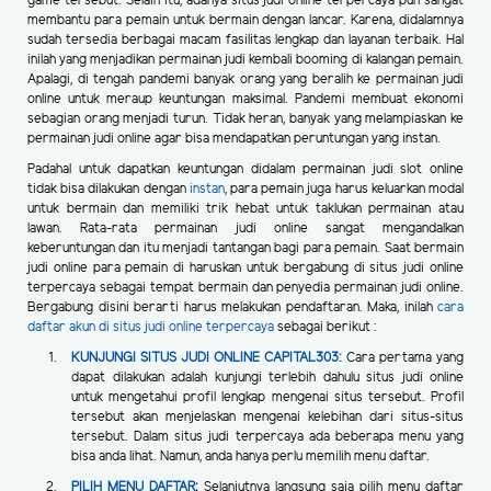
game tersebut. Selain itu, adanya situs judi online terpercaya pun sangat
membantu para pemain untuk bermain dengan lancar. Karena, didalamnya
sudah tersedia berbagai macam fasilitas lengkap dan layanan terbaik. Hal
inilah yang menjadikan permainan judi kembali booming di kalangan pemain.
Apalagi, di tengah pandemi banyak orang yang beralih ke permainan judi
online untuk meraup keuntungan maksimal. Pandemi membuat ekonomi
sebagian orang menjadi turun. Tidak heran, banyak yang melampiaskan ke
permainan judi online agar bisa mendapatkan peruntungan yang instan.
Padahal untuk dapatkan keuntungan didalam permainan judi slot online
tidak bisa dilakukan dengan
instan
, para pemain juga harus keluarkan modal
untuk bermain dan memiliki trik hebat untuk taklukan permainan atau
lawan. Rata-rata permainan judi online sangat mengandalkan
keberuntungan dan itu menjadi tantangan bagi para pemain. Saat bermain
judi online para pemain di haruskan untuk bergabung di situs judi online
terpercaya sebagai tempat bermain dan penyedia permainan judi online.
Bergabung disini berarti harus melakukan pendaftaran. Maka, inilah
cara
daftar akun di situs judi online terpercaya
sebagai berikut :
KUNJUNGI SITUS JUDI ONLINE
CAPITAL303:
Cara pertama yang
dapat dilakukan adalah kunjungi terlebih dahulu situs judi online
untuk mengetahui profil lengkap mengenai situs tersebut. Profil
tersebut akan menjelaskan mengenai kelebihan dari situs-situs
tersebut. Dalam situs judi terpercaya ada beberapa menu yang
bisa anda lihat. Namun, anda hanya perlu memilih menu daftar.
PILIH MENU DAFTAR
:
Selanjutnya langsung saja pilih menu daftar