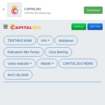
×
CAPITAL303
Download
CAPITAL303 Mobile App
MASUK
DAFTAR
TENTANG KAMI
Info
Kebijakan
Kalkulator Mix Parlay
Cara Betting
video website
Mobile
CAPITAL303 NEWS
ANTI-BLOKIR