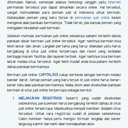
ditemukan. Namun, semenjak adanya teknologi canggih yaitu
internet
permainan tersebut pun dapat dimainkan secara online. Hal tersebut,
sangat memudahkan para pemain judi di Indonesia untuk bermain.
Kebanyakan pemain yang baru terjun di
permainan judi online
belum
mengenal akan panduan bermainnya. Tidak heran, jika banyak pemain yang
mengalami kesalahan saat bermain.
Sebelum memulai permainan judi online sebaiknya pahami terlebih dahulu
panduan dasar bermain judi online tersebut. Agar nantinya bermain bisa
lebih lancar dan aman. Langkah pertama yang harus dilakukan yaitu harus
bergabung di situs judi online terpercaya dan resmi yang sediakan
berbagai macam fasilitas dan layanan terbaik. Agar nantinya bisa bermain
lancar melalui situs tersebut. Agar lebih mudah anda bisa pahami terlebih
dahulu panduan bermainnya.
Bermain judi online
CAPITAL303
cukup berbeda dengan bermain melalui
bandar darat. Setiap pemain yang baru terjun di judi online harus benar-
benar tahu akan panduan bermainnya. Maka, disini akan disebutkan panduan
bermain di situs judi online terpercaya sebagai berikut :
MELAKUKAN REGISTRASI
:
Seperti yang sudah disebutkan
sebelumnya, para pemain harus bergabung terlebih dahulu di situs
judi online terpercaya. Masksudnya menjadi member didalam situs
tersebut. Untuk cara registrasi sudah di jelaskan sebelumnya.
Calon member hanya perlu mengisi formulir lengkap dan bener
langsung submit dan nanti akan mendapatkan akun.