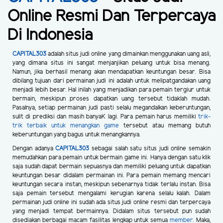
Online Resmi Dan Terpercaya
Di Indonesia
CAPITAL303
adalah situs judi online yang dimainkan menggunakan uang asli,
yang dimana situs ini sangat menjanjikan peluang untuk bisa menang.
Namun, jika berhasil menang akan mendapatkan keuntungan besar. Bisa
dibilang tujuan dari permainan judi ini adalah untuk melipatgandakan uang
menjadi lebih besar. Hal inilah yang menjadikan para pemain tergiur untuk
bermain, meskipun proses dapatkan uang tersebut tidaklah mudah.
Pasalnya, setiap permainan judi pasti selalu megandalkan keberuntungan,
sulit di prediksi dan masih banyaK lagi. Para pemain harus memiliki
trik-
trik terbaik untuk menangkan game
tersebut atau memang butuh
keberuntungan yang bagus untuk menangkannya.
Dengan adanya
CAPITAL303
sebagai salah satu situs judi online semakin
memudahkan para pemain untuk bermain game ini. Hanya dengan satu klik
saja sudah dapat bermain sepuasnya dan memiliki peluang untuk dapatkan
keuntungan besar didalam permainan ini. Para pemain memang mencari
keuntungan secara instan, meskipun sebenarnya tidak terlalu instan. Bisa
saja pemain tersebut mengalami kerugian karena selalu kalah. Dalam
permainan judi online ini sudah ada situs judi online resmi dan terpercaya
yang menjadi tempat bermainnya. Didalam situs tersebut pun sudah
disediakan berbagai macam fasilitas lengkap untuk semua
member
. Maka,