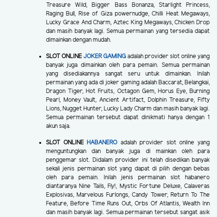
Treasure Wild, Bigger Bass Bonanza, Starlight Princess,
Raging Bull, Rise of Giza powernudge, Chilli Heat Megaways,
Lucky Grace And Charm, Aztec King Megaways, Chicken Drop
dan masih banyak lagi. Semua permainan yang tersedia dapat
dimainkan dengan mudah.
SLOT ONLINE
JOKER GAMING
adalah provider slot online yang
banyak juga dimainkan oleh para pemain. Semua permainan
yang disediakannya sangat seru untuk dimainkan. Inilah
permainan yang ada di joker gaming adalah Baccarat, Belangkai,
Dragon Tiger, Hot Fruits, Octagon Gem, Horus Eye, Burning
Pearl, Money Vault, Ancient Artifact, Dolphin Treasure, Fifty
Lions, Nugget Hunter, Lucky Lady Charm dan masih banyak lagi.
Semua permainan tersebut dapat dinikmati hanya dengan 1
akun saja.
SLOT ONLINE
HABANERO
adalah provider slot online yang
menguntungkan dan banyak juga di mainkan oleh para
penggemar slot. Didalam provider ini telah disedikan banyak
sekali jenis permainan slot yang dapat di pilih dengan bebas
oleh para pemain. Inilah jenis permainan slot habanero
diantaranya Nine Tails, Fly!, Mystic Fortune Deluxe, Calaveras
Explosivas, Marvelous Furlongs, Candy Tower, Return To The
Feature, Before Time Runs Out, Orbs Of Atlantis, Wealth Inn
dan masih banyak lagi. Semua permainan tersebut sangat asik