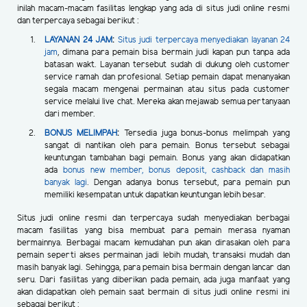
inilah macam-macam fasilitas lengkap yang ada di situs judi online resmi
dan terpercaya sebagai berikut :
LAYANAN 24 JAM
:
Situs judi terpercaya menyediakan layanan 24
jam
, dimana para pemain bisa bermain judi kapan pun tanpa ada
batasan wakt. Layanan tersebut sudah di dukung oleh customer
service ramah dan profesional. Setiap pemain dapat menanyakan
segala macam mengenai permainan atau situs pada customer
service melalui live chat. Mereka akan mejawab semua pertanyaan
dari member.
BONUS MELIMPAH
:
Tersedia juga bonus-bonus melimpah yang
sangat di nantikan oleh para pemain. Bonus tersebut sebagai
keuntungan tambahan bagi pemain. Bonus yang akan didapatkan
ada
bonus new member, bonus deposit, cashback dan masih
banyak lagi
. Dengan adanya bonus tersebut, para pemain pun
memiliki kesempatan untuk dapatkan keuntungan lebih besar.
Situs judi online resmi dan terpercaya sudah menyediakan berbagai
macam fasilitas yang bisa membuat para pemain merasa nyaman
bermainnya. Berbagai macam kemudahan pun akan dirasakan oleh para
pemain seperti akses permainan jadi lebih mudah, transaksi mudah dan
masih banyak lagi. Sehingga, para pemain bisa bermain dengan lancar dan
seru. Dari fasilitas yang diberikan pada pemain, ada juga manfaat yang
akan didapatkan oleh pemain saat bermain di situs judi online resmi ini
sebagai berikut :