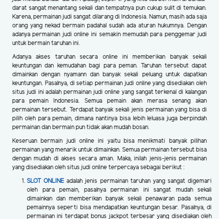
darat sangat menantang sekali dan tempatnya pun cukup sulit di temukan.
Karena, permainan judi sangat dilarang di Indonesia. Namun, masih ada saja
orang yang nekad bermain padahal sudah ada aturan hukumnya. Dengan
adanya permainan judi online ini semakin memudah para penggemar judi
untuk bermain taruhan ini.
Adanya akses taruhan secara online ini memberikan banyak sekali
keuntungan dan kemudahan bagi para peman. Taruhan tersebut dapat
dimainkan dengan nyamann dan banyak sekali peluang untuk dapatkan
keuntungan. Pasalnya, di setiap permainan judi online yang disediakan oleh
situs judi ini adalah permainan judi online yang sangat terkenal di kalangan
para pemain Indonesia. Semua pemain akan merasa senang akan
permainan tersebut. Terdapat banyak sekali jenis permainan yang bisa di
pilih oleh para pemain, dimana nantinya bisa lebih leluasa juga berpindah
permainan dan bermain pun tidak akan mudah bosan.
Keseruan bermain judi online ini yaitu bisa menikmati banyak pilihan
permainan yang menarik untuk dimainkan. Semua permainan tersebut bisa
dengan mudah di akses secara aman. Maka, inilah jenis-jenis permainan
yang disediakan oleh situs judi online terpercaya sebagai berikut :
SLOT ONLINE
adalah jenis permainan taruhan yang sangat digemari
oleh para pemain, pasalnya permainan ini sangat mudah sekali
dimainkan dan memberikan banyak sekali penawaran pada semua
pemainnya seperti bisa mendapatkan keuntungan besar. Pasalnya, di
permainan ini terdapat bonus jackpot terbesar yang disediakan oleh