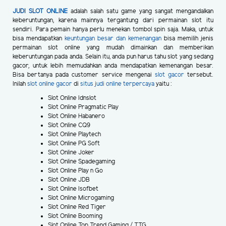
JUDI SLOT ONLINE
adalah salah satu game yang sangat mengandalkan
keberuntungan, karena mainnya tergantung dari permainan slot itu
sendiri. Para pemain hanya perlu menekan tombol spin saja. Maka, untuk
bisa mendapatkan
keuntungan besar dan kemenangan
bisa memilih jenis
permainan slot online yang mudah dimainkan dan memberikan
keberuntungan pada anda. Selain itu, anda pun harus tahu slot yang sedang
gacor, untuk lebih memudahkan anda mendapatkan kemenangan besar.
Bisa bertanya pada customer service mengenai
slot gacor
tersebut.
Inilah
slot online gacor
di
situs judi online terpercaya
yaitu :
Slot Online Idnslot
Slot Online Pragmatic Play
Slot Online Habanero
Slot Online CQ9
Slot Online Playtech
Slot Online PG Soft
Slot Online Joker
Slot Online Spadegaming
Slot Online Play n Go
Slot Online JDB
Slot Online Isofbet
Slot Online Microgaming
Slot Online Red Tiger
Slot Online Booming
Slot Online Top Trend Gaming / TTG