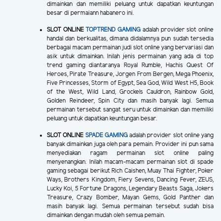
dimainkan dan memiliki peluang untuk dapatkan keuntungan
besar di permaiann habanero ini.
SLOT ONLINE
TOPTREND GAMING
adalah provider slot online
handal dan berkualitas, dimana didalamnya pun sudah tersedia
berbagai macam permainan judi slot online yang bervariasi dan
asik untuk dimainkan. Inilah jenis permainan yang ada di top
trend gaming diantaranya Royal Rumble, Hachis Quest Of
Heroes, Pirate Treasure, Jorgen From Bergen, Mega Phoenix,
Five Princesses, Storm of Egypt, Sea God, Wild West H5, Book
of the West, Wild Land, Grockels Cauldron, Rainbow Gold,
Golden Reindeer, Spin City dan masih banyak lagi. Semua
permainan tersebut sangat seru untuk dimainkan dan memiliki
peluang untuk dapatkan keuntungan besar.
SLOT ONLINE
SPADE GAMING
adalah provider slot online yang
banyak dimainkan juga oleh para pemain. Provider ini pun sama
menyediakan ragam permainan slot online paling
menyenangkan. Inilah macam-macam permainan slot di spade
gaming sebagai berikut Rich Caishen, Muay Thai Fighter, Poker
Ways, Brothers Kingdom, Fiery Sevens, Dancing Fever, ZEUS,
Lucky Koi, 5 Fortune Dragons, Legendary Beasts Saga, Jokers
Treasure, Crazy Bomber, Mayan Gems, Gold Panther dan
masih banyak lagi. Semua permainan tersebut sudah bisa
dimainkan dengan mudah oleh semua pemain.