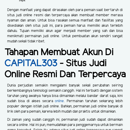
saja.
Dengan manfaat yang dapat dirasakan oleh para pemain saat bertaruh di
situs judi online resmi dan terpercaya akan membuat member merasa
nyaman dan aman. Untuk bisa rasakan semua manfaat dan fasilitas yang
disediakan oleh situs judi ini, para pemain harus memiliki akun terlebih
dahulu. Tujuan memiliki akun agar menjadi member yang sah dan bisa
menikmati permainan judi online. Untuk pembuatan akun sendiri sangat
mudah sekali tidak ribet.
Tahapan Membuat Akun Di
CAPITAL303
- Situs Judi
Online Resmi Dan Terpercaya
Dunia perjudian semakin mengalami banyak sekali perubahan seiring
berkembangnya teknologi semakin canggih. Hal ini terbukti dengan sistem
taruhan yang awalnya hanya bisa dimainkan melalui bandar darat saja, kini
sudah bisa di akses secara
online
. Permainan taruhan sekarang lebih
populer dengan istilah judi online. Bahkan, permainan judi online banyak di
lirik oleh para pemain, karena lebih mudah dan praktis untuk dimainkan.
Di zaman yang sudah canggih ini, permainan judi sudah dapat dimainkan
secara online. Hal ini pun, memudahkan para penggemarnya untuk bermain