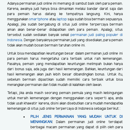
Adanya permainan judi online ini memang di sambut baik oleh para pemain.
Karena, awalnya judi hanya bisa dimainkan melalui bandar darat saja dan
para pemain harus datang ke tempatnya langsung. Kini, hanya
menggunakan
smartphone
atau
laptop
saja sudah bisa bermain sepuasnya.
Apalagi, jika sudah bergabung di situs judi online terpercaya bermain
aman akan benar-benar didapatkan oleh para pemain. Apalagi, situs
tersebut sudah sediakan banyak sekali
permainan judi paling populer di
Indonesia
. Dengan banyaknya permainan judi yang disediakan, para pemain
tidak akan mudah bosan bermain taruhan online ini.
Untuk bisa mendapatkan keuntungan besar dalam permainan judi online ini
para pemain harus mengetahui cara terbaik untuk raih kemenangan.
Pasalnya, pemain yang mendapatkan keuntungan melimpah bukan hanya
dari bonus saja, ada juga dari hasil kemenangan. Bahkan, keuntungan dari
hasil kemenangan akan jauh lebih besar dibandingkan bonus. Untuk itu,
sebelum bermain dipastikan sudah memiliki cara terbaik untuk bisa
menangkan permainan dan tidak mudah di kalahkan oleh lawan.
Tetapi, jika anda masih seorang pemain pemula yang masih kebingungan
untuk meraih kemenangan dengan menggunakan cara seperti apa, anda
tidak usah khawatir karena, disini akan disebutkan cara mudah mendapatka
kemenangan di situs judi online terpercaya di Indonesia sebagai berikut :
PILIH JENIS PERMAINAN YANG MUDAH UNTUK DI
MENANGKAN
:
Dalam permainan judi online terdapat
berbagai macam permainan yang dapat di pilih oleh para