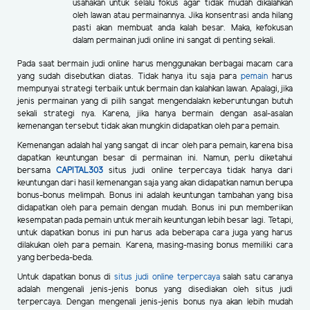
usahakan untuk selalu fokus agar tidak mudah dikalahkan
oleh lawan atau permainannya. Jika konsentrasi anda hilang
pasti akan membuat anda kalah besar. Maka, kefokusan
dalam permainan judi online ini sangat di penting sekali.
Pada saat bermain judi online harus menggunakan berbagai macam cara
yang sudah disebutkan diatas. Tidak hanya itu saja para
pemain
harus
mempunyai strategi terbaik untuk bermain dan kalahkan lawan. Apalagi, jika
jenis permainan yang di pilih sangat mengendalakn keberuntungan butuh
sekali strategi nya. Karena, jika hanya bermain dengan asal-asalan
kemenangan tersebut tidak akan mungkin didapatkan oleh para pemain.
Kemenangan adalah hal yang sangat di incar oleh para pemain, karena bisa
dapatkan keuntungan besar di permainan ini. Namun, perlu diketahui
bersama
CAPITAL303
situs judi online terpercaya tidak hanya dari
keuntungan dari hasil kemenangan saja yang akan didapatkan namun berupa
bonus-bonus melimpah. Bonus ini adalah keuntungan tambahan yang bisa
didapatkan oleh para pemain dengan mudah. Bonus ini pun memberikan
kesempatan pada pemain untuk meraih keuntungan lebih besar lagi. Tetapi,
untuk dapatkan bonus ini pun harus ada beberapa cara juga yang harus
dilakukan oleh para pemain. Karena, masing-masing bonus memiliki cara
yang berbeda-beda.
Untuk dapatkan bonus di
situs judi online terpercaya
salah satu caranya
adalah mengenali jenis-jenis bonus yang disediakan oleh situs judi
terpercaya. Dengan mengenali jenis-jenis bonus nya akan lebih mudah