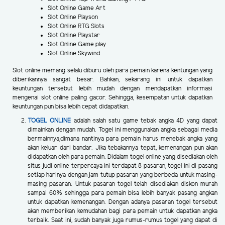
Slot Online Game Art
Slot Online Playson
Slot Online RTG Slots
Slot Online Playstar
Slot Online Game play
Slot Online Skywind
Slot online memang selalu diburu oleh para pemain karena kentungan yang
diberikannya sangat besar. Bahkan, sekarang ini untuk dapatkan
keuntungan tersebut lebih mudah dengan mendapatkan informasi
mengenai slot online paling gacor. Sehingga, kesempatan untuk dapatkan
keuntungan pun bisa lebih cepat didapatkan.
TOGEL ONLINE
adalah salah satu game tebak angka 4D yang dapat
dimainkan dengan mudah. Togel ini menggunakan angka sebagai media
bermainnya,dimana nantinya para pemain harus menebak angka yang
akan keluar dari bandar. Jika tebakannya tepat, kemenangan pun akan
didapatkan oleh para pemain. Didalam togel online yang disediakan oleh
situs judi online terpercaya ini terdapat 8 pasaran, togel ini di pasang
setiap harinya dengan jam tutup pasaran yang berbeda untuk masing-
masing pasaran. Untuk pasaran togel telah disediakan diskon murah
sampai 60% sehingga para pemain bisa lebih banyak pasang angkan
untuk dapatkan kemenangan. Dengan adanya pasaran togel tersebut
akan memberikan kemudahan bagi para pemain untuk dapatkan angka
terbaik. Saat ini, sudah banyak juga rumus-rumus togel yang dapat di