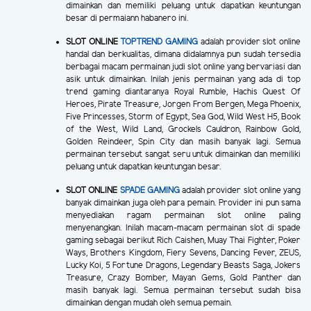
dimainkan dan memiliki peluang untuk dapatkan keuntungan
besar di permaiann habanero ini.
SLOT ONLINE
TOPTREND GAMING
adalah provider slot online
handal dan berkualitas, dimana didalamnya pun sudah tersedia
berbagai macam permainan judi slot online yang bervariasi dan
asik untuk dimainkan. Inilah jenis permainan yang ada di top
trend gaming diantaranya Royal Rumble, Hachis Quest Of
Heroes, Pirate Treasure, Jorgen From Bergen, Mega Phoenix,
Five Princesses, Storm of Egypt, Sea God, Wild West H5, Book
of the West, Wild Land, Grockels Cauldron, Rainbow Gold,
Golden Reindeer, Spin City dan masih banyak lagi. Semua
permainan tersebut sangat seru untuk dimainkan dan memiliki
peluang untuk dapatkan keuntungan besar.
SLOT ONLINE
SPADE GAMING
adalah provider slot online yang
banyak dimainkan juga oleh para pemain. Provider ini pun sama
menyediakan ragam permainan slot online paling
menyenangkan. Inilah macam-macam permainan slot di spade
gaming sebagai berikut Rich Caishen, Muay Thai Fighter, Poker
Ways, Brothers Kingdom, Fiery Sevens, Dancing Fever, ZEUS,
Lucky Koi, 5 Fortune Dragons, Legendary Beasts Saga, Jokers
Treasure, Crazy Bomber, Mayan Gems, Gold Panther dan
masih banyak lagi. Semua permainan tersebut sudah bisa
dimainkan dengan mudah oleh semua pemain.